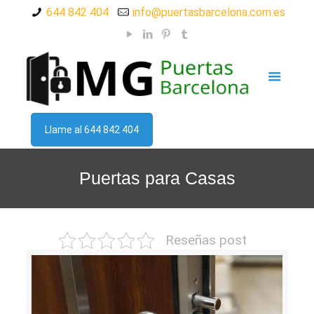
644 842 404
info@puertasbarcelona.com.es
Llame al 644 842 404
Puertas para Casas
Reseñas post