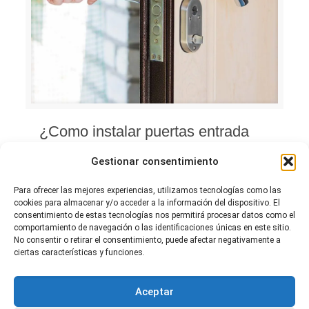
¿Como instalar puertas entrada
para viviendas?
Gestionar consentimiento
¿Como instalar puertas entrada para viviendas?
Para ofrecer las mejores experiencias, utilizamos tecnologías como las
La instalación de puertas de entrada para
cookies para almacenar y/o acceder a la información del dispositivo. El
viviendas puede variar en función del tipo de
consentimiento de estas tecnologías nos permitirá procesar datos como el
comportamiento de navegación o las identificaciones únicas en este sitio.
puerta y su complejidad. Sin […]
No consentir o retirar el consentimiento, puede afectar negativamente a
ciertas características y funciones.
0
0
Leer más
Aceptar