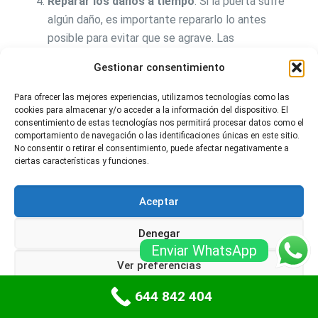
Reparar los daños a tiempo
: Si la puerta sufre
algún daño, es importante repararlo lo antes
posible para evitar que se agrave. Las
reparaciones pueden incluir desde una simple
Gestionar consentimiento
pintura hasta el reemplazo de una bisagra o la
reparación de una abolladura en la puerta.
Para ofrecer las mejores experiencias, utilizamos tecnologías como las
cookies para almacenar y/o acceder a la información del dispositivo. El
Reemplazar las piezas desgastadas
: Si las
consentimiento de estas tecnologías nos permitirá procesar datos como el
comportamiento de navegación o las identificaciones únicas en este sitio.
bisagras o la manija de la puerta están
No consentir o retirar el consentimiento, puede afectar negativamente a
desgastadas, es importante reemplazarlas para
ciertas características y funciones.
asegurar que la puerta siga funcionando
correctamente.
Aceptar
Con estos consejos, se pueden mantener las puertas
Denegar
interiores en buenas condiciones y garantizar que
Enviar WhatsApp
sigan funcionando correctamente durante mucho
Ver preferencias
tiempo.
644 842 404
Política de cookies
Políticas de privacidad