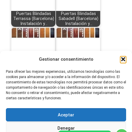
Puertas Blindadas
Puertas Blindadas
Terrassa (Barcelona)
Sabadell (Barcelona)
Instalación y…
Instalación y…
Puertas Blindadas
Puertas Blindadas
Gestionar consentimiento
Santa Coloma de
Sant Boi de Llobregat
Gramenet…
(Barcelona)…
Para ofrecer las mejores experiencias, utilizamos tecnologías como las
cookies para almacenar y/o acceder a la información del dispositivo. El
consentimiento de estas tecnologías nos permitirá procesar datos como el
comportamiento de navegación o las identificaciones únicas en este sitio.
No consentir o retirar el consentimiento, puede afectar negativamente a
Puertas Blindadas
Puertas Blindadas
ciertas características y funciones.
Rubi (Barcelona)
Viladecans
Instalación y
(Barcelona)
Suministro
Instalación…
Aceptar
Denegar