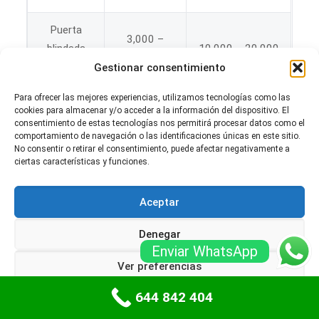
Puerta
3,000 –
blindada
10,000 – 20,000
4,500
premium
Gestionar consentimiento
Para ofrecer las mejores experiencias, utilizamos tecnologías como las
Puerta
cookies para almacenar y/o acceder a la información del dispositivo. El
blindada
2,000 –
consentimiento de estas tecnologías nos permitirá procesar datos como el
7,000 – 12,000
comportamiento de navegación o las identificaciones únicas en este sitio.
con doble
3,000
No consentir o retirar el consentimiento, puede afectar negativamente a
cierre
ciertas características y funciones.
Puerta
5,000 –
Aceptar
blindada
15,000 – 30,000
10,000
anti-balas
Denegar
Enviar WhatsApp
Ver preferencias
Este cuadro muestra que, aunque la inversión inicial
644 842 404
Política de cookies
Políticas de privacidad
puede ser considerable, el ahorro en pérdidas por