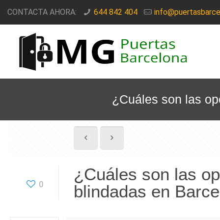
CONTACTA AHORA:
644 842 404
info@puertasbarce
¿Cuáles son las op
¿Cuáles son las o
0
blindadas en Barc