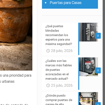
Puertas para Casas
¿Qué puertas
blindadas
recomiendan los
0
expertos para una
máxima seguridad?
28 julio, 2026
¿Cuáles son las
marcas más fiables
de puertas
0
acorazadas en el
s una prioridad para
mercado actual?
s urbanas
25 julio, 2026
¿Dónde puedo
comprar puertas de
garaje de alta