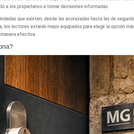
do a los propietarios a tomar decisiones informadas.
indadas que existen, desde las acorazadas hasta las de segurida
ura, los lectores estarán mejor equipados para elegir la opción m
 manera efectiva.
lona?