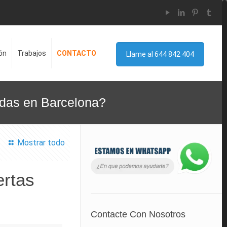
ón
Trabajos
CONTACTO
Llame al 644 842 404
adas en Barcelona?
Mostrar todo
ertas
Contacte Con Nosotros