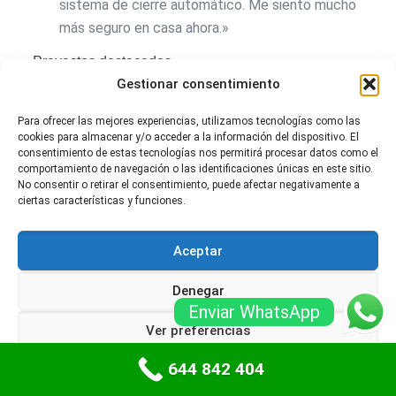
sistema de cierre automático. Me siento mucho
más seguro en casa ahora.»
Proyectos destacados
Gestionar consentimiento
Residencial Los Olivos
: En este complejo de
viviendas, se instalaron puertas de garaje
Para ofrecer las mejores experiencias, utilizamos tecnologías como las
cookies para almacenar y/o acceder a la información del dispositivo. El
seccionales para mejorar la seguridad. Los
consentimiento de estas tecnologías nos permitirá procesar datos como el
residentes han reportado una disminución
comportamiento de navegación o las identificaciones únicas en este sitio.
significativa en incidentes de robo.
No consentir o retirar el consentimiento, puede afectar negativamente a
ciertas características y funciones.
Garaje Comercial ABC
: Se optó por puertas
enrollables para maximizar el uso del espacio. La
Aceptar
instalación ha permitido una mayor eficiencia en
Denegar
la operación diaria del negocio.
Enviar WhatsApp
Vivienda Unifamiliar en Sant Cugat
: Se instaló
Ver preferencias
una puerta de madera con sistema de cerrado
644 842 404
Política de cookies
Políticas de privacidad
automático, dando un toque estético y