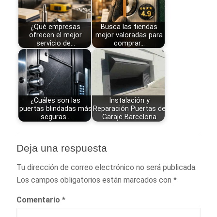
¿Qué empresas
Busca las tiendas
ofrecen el mejor
mejor valoradas para
servicio de…
comprar…
¿Cuáles son las
Instalación y
puertas blindadas más
Reparación Puertas de
seguras…
Garaje Barcelona
Deja una respuesta
Tu dirección de correo electrónico no será publicada.
Los campos obligatorios están marcados con
*
Comentario
*