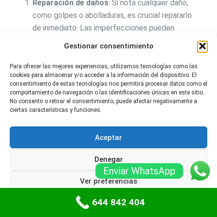
Reparación de daños
: Si nota cualquier daño,
como golpes o abolladuras, es crucial repararlo
de inmediato. Las imperfecciones pueden
debilitar la estructura y hacerla más vulnerable a
Gestionar consentimiento
intrusiones.
Para ofrecer las mejores experiencias, utilizamos tecnologías como las
Sellado de juntas
: Verifique que las juntas de la
cookies para almacenar y/o acceder a la información del dispositivo. El
consentimiento de estas tecnologías nos permitirá procesar datos como el
puerta estén en buen estado. Un sellado
comportamiento de navegación o las identificaciones únicas en este sitio.
inadecuado puede permitir la entrada de
No consentir o retirar el consentimiento, puede afectar negativamente a
humedad, lo que puede dañar la puerta y afectar
ciertas características y funciones.
su resistencia.
Aceptar
Realizar estos pasos de manera regular no solo
asegura la seguridad de su hogar, sino que también
Denegar
puede ahorrar costos a largo plazo al evitar
Enviar WhatsApp
reparaciones mayores. El mantenimiento preventivo
Ver preferencias
es una inversión vital en la seguridad.
644 842 404
Política de cookies
Políticas de privacidad