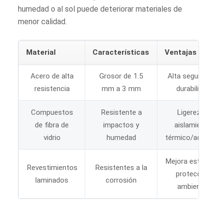
humedad o al sol puede deteriorar materiales de
menor calidad.
Material
Características
Ventajas
Acero de alta
Grosor de 1.5
Alta seguridad 
resistencia
mm a 3 mm
durabilidad
Compuestos
Resistente a
Ligereza y
de fibra de
impactos y
aislamiento
vidrio
humedad
térmico/acústi
Mejora estética
Revestimientos
Resistentes a la
protección
laminados
corrosión
ambiental